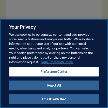
Your Privacy
더보기
We use cookies to personalize content and ads, provide
social media features and analyse our traffic. We also share
information about your use of our site with our social
media, advertising and analytics partners. You can select
your cookie preferences by clicking on the buttons on the
right and place a do not sell or share my personal
information request.
Data Protection Portal
개인정보 보호정책
Preference Center
서비스 약관
쿠키 기본 설정 관리
Reject All
Copyright © 1994 - 2026 FIFA. All rights reserved.
I'm OK with that