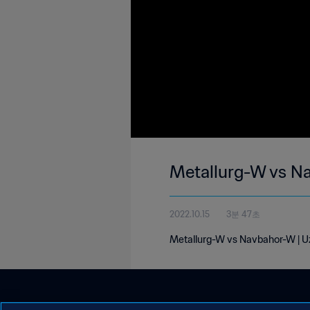
Metallurg-W vs N
2022.10.15
3분 47초
Metallurg-W vs Navbahor-W | Uz