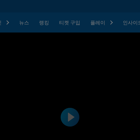
텟
뉴스
랭킹
티켓 구입
플레이
인사이드