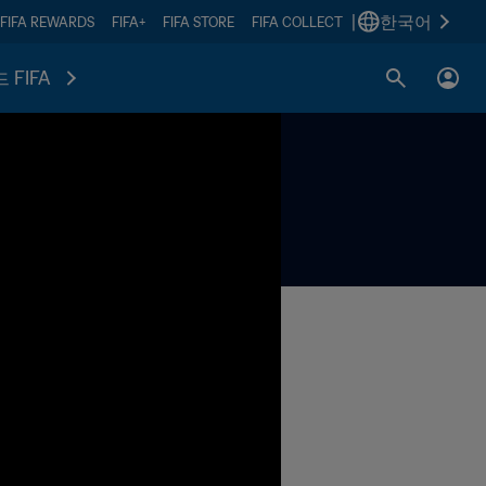
|
한국어
FIFA REWARDS
FIFA+
FIFA STORE
FIFA COLLECT
 FIFA