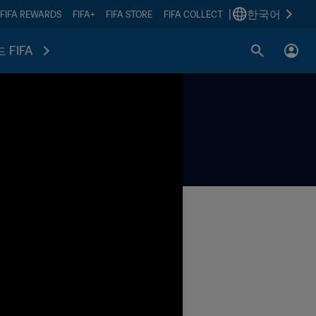
|
한국어
FIFA REWARDS
FIFA+
FIFA STORE
FIFA COLLECT
 FIFA