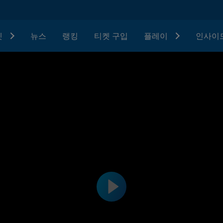
텟
뉴스
랭킹
티켓 구입
플레이
인사이드