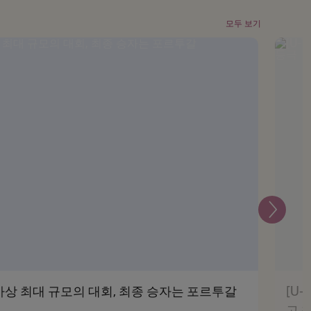
모두 보기
다
음
25] 사상 최대 규모의 대회, 최종 승자는 포르투갈
[U
고 