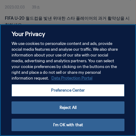
2023.02.03
39초
FIFA U-20 월드컵을 빛낸 위대한 스타 플레이어의 과거 활약상을 시
청하세요.
Your Privacy
We use cookies to personalize content and ads, provide
social media features and analyse our traffic. We also share
information about your use of our site with our social
media, advertising and analytics partners. You can select
개인정보 보호정책
your cookie preferences by clicking on the buttons on the
right and place a do not sell or share my personal
서비스 약관
information request.
Data Protection Portal
쿠키 기본 설정 관리
Preference Center
Copyright © 1994 - 2026 FIFA. All rights reserved.
Reject All
I'm OK with that