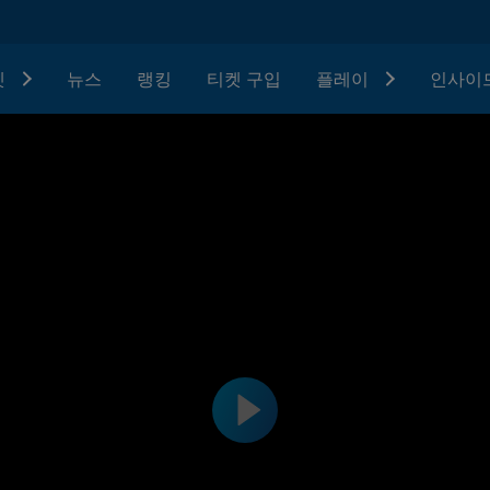
텟
뉴스
랭킹
티켓 구입
플레이
인사이드