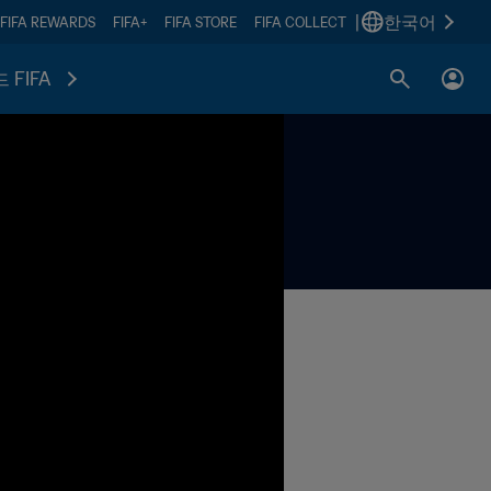
|
한국어
FIFA REWARDS
FIFA+
FIFA STORE
FIFA COLLECT
 FIFA