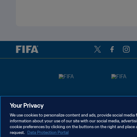
Your Privacy
We use cookies to personalize content and ads, provide social media f
information about your use of our site with our social media, advertis
개인정보 보호정책
서비스 약관
쿠키 기본 설정 관리
cookie preferences by clicking on the buttons on the right and place 
request.
Data Protection Portal