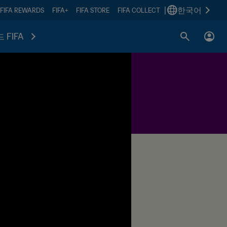
|
한국어
FIFA REWARDS
FIFA+
FIFA STORE
FIFA COLLECT
 FIFA