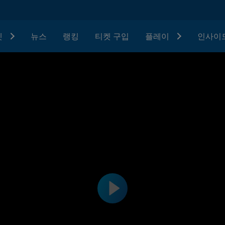
텟
뉴스
랭킹
티켓 구입
플레이
인사이드