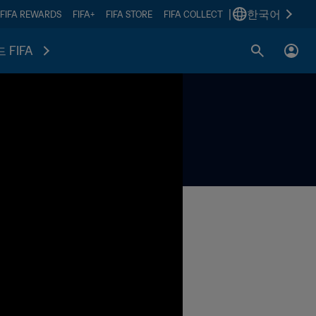
|
한국어
FIFA REWARDS
FIFA+
FIFA STORE
FIFA COLLECT
 FIFA