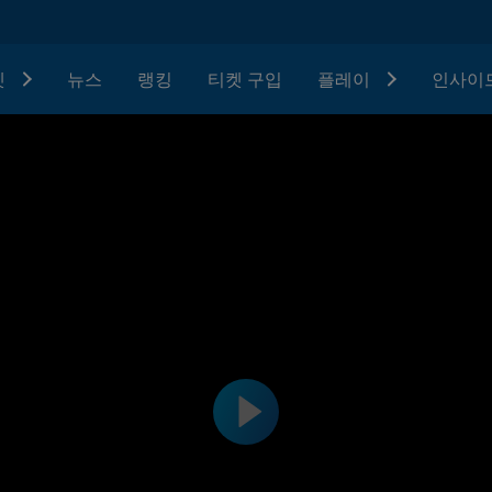
텟
뉴스
랭킹
티켓 구입
플레이
인사이드