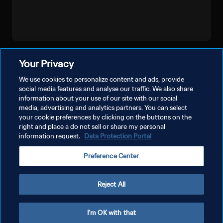
더보기
Your Privacy
We use cookies to personalize content and ads, provide
social media features and analyse our traffic. We also share
information about your use of our site with our social
media, advertising and analytics partners. You can select
your cookie preferences by clicking on the buttons on the
right and place a do not sell or share my personal
information request.
Data Protection Portal
개인정보 보호정책
Preference Center
서비스 약관
쿠키 기본 설정 관리
Reject All
Copyright © 1994 - 2026 FIFA. All rights reserved.
I'm OK with that