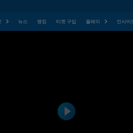
텟
뉴스
랭킹
티켓 구입
플레이
인사이드