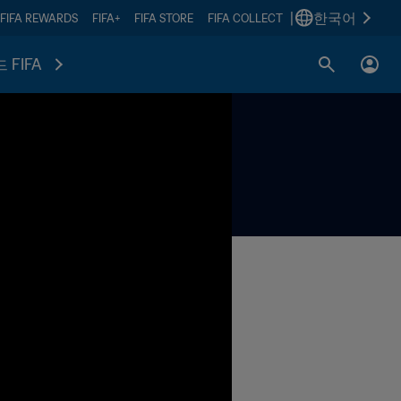
|
한국어
FIFA REWARDS
FIFA+
FIFA STORE
FIFA COLLECT
 FIFA