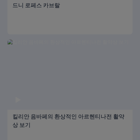
드니 로페스 카브랄
킬리안 음바페의 환상적인 아르헨티나전 활약
상 보기