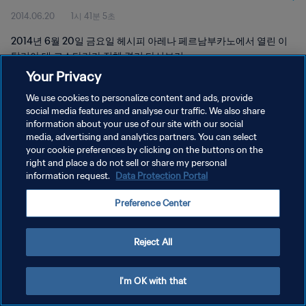
2014.06.20
1시 41분 5초
2014년 6월 20일 금요일 헤시피 아레나 페르남부카노에서 열린 이
탈리아 대 코스타리카 전체 경기 다시보기
Your Privacy
We use cookies to personalize content and ads, provide
social media features and analyse our traffic. We also share
information about your use of our site with our social
media, advertising and analytics partners. You can select
개인정보 보호정책
your cookie preferences by clicking on the buttons on the
right and place a do not sell or share my personal
서비스 약관
information request.
Data Protection Portal
쿠키 기본 설정 관리
Preference Center
Copyright © 1994 - 2026 FIFA. All rights reserved.
Reject All
I'm OK with that