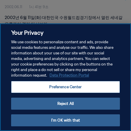
2002.06.11
1시 41분 9초
2002년 6월 11일(화) 대한민국 수원월드컵경기장에서 열린 세네갈
우루과이 경기 다시보기
Your Privacy
We use cookies to personalize content and ads, provide
social media features and analyse our traffic. We also share
information about your use of our site with our social
media, advertising and analytics partners. You can select
개인정보 보호정책
your cookie preferences by clicking on the buttons on the
right and place a do not sell or share my personal
서비스 약관
information request.
Data Protection Portal
쿠키 기본 설정 관리
Preference Center
Copyright © 1994 - 2026 FIFA. All rights reserved.
Reject All
I'm OK with that