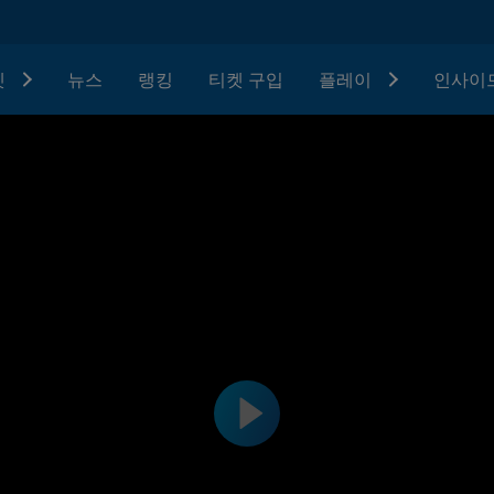
텟
뉴스
랭킹
티켓 구입
플레이
인사이드