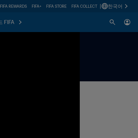
|
한국어
FIFA REWARDS
FIFA+
FIFA STORE
FIFA COLLECT
 FIFA