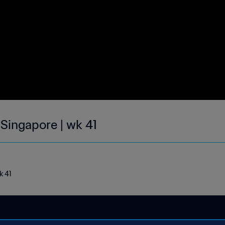
 Singapore | wk 41
k 41