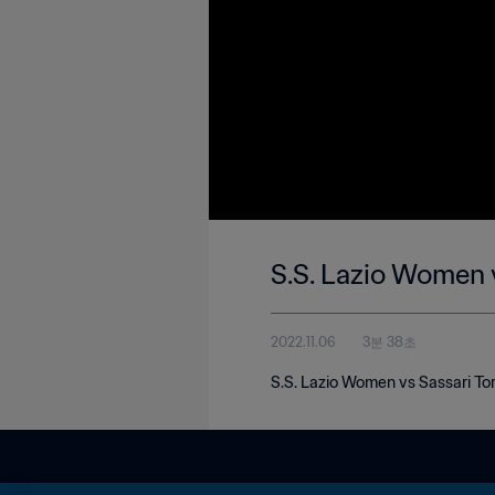
S.S. Lazio Women v
2022.11.06
3분 38초
S.S. Lazio Women vs Sassari To