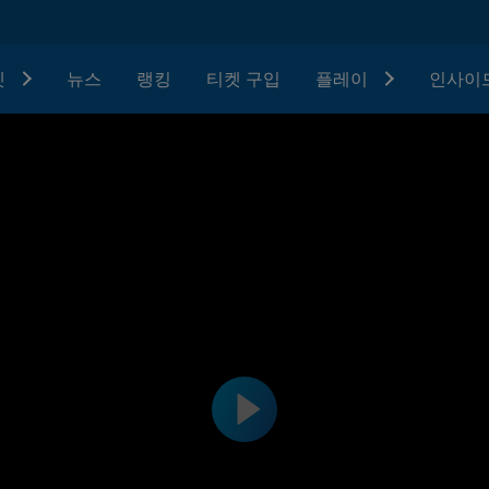
텟
뉴스
랭킹
티켓 구입
플레이
인사이드