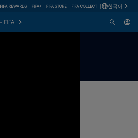
|
한국어
FIFA REWARDS
FIFA+
FIFA STORE
FIFA COLLECT
 FIFA