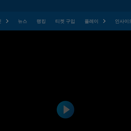
텟
뉴스
랭킹
티켓 구입
플레이
인사이드