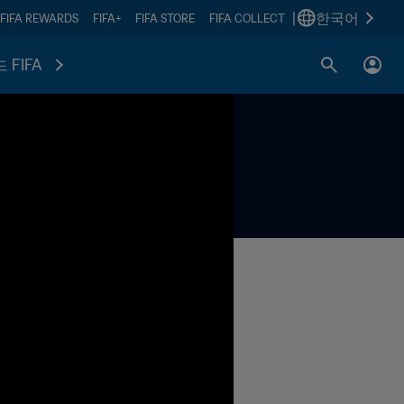
|
한국어
FIFA REWARDS
FIFA+
FIFA STORE
FIFA COLLECT
 FIFA