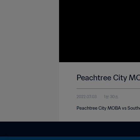
Peachtree City M
2022.07.03
1분 30초
Peachtree City MOBA vs Sout