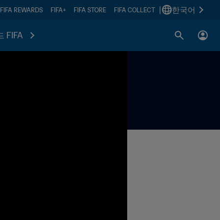
|
한국어
FIFA REWARDS
FIFA+
FIFA STORE
FIFA COLLECT
 FIFA