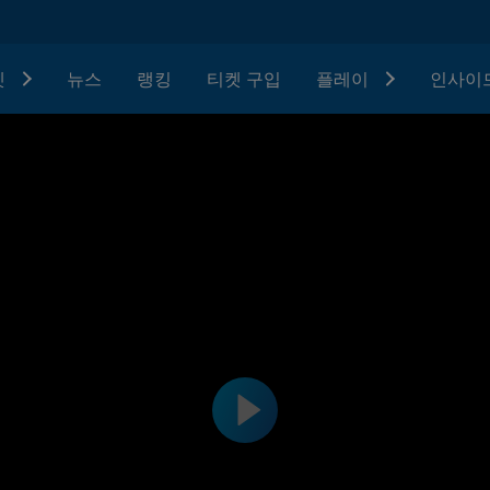
텟
뉴스
랭킹
티켓 구입
플레이
인사이드