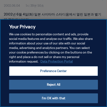
2002.06.04
1시 39분 50초
2002년 6월 4일(화) 일본 사이타마 스타디움에서 열린 일본과 벨기
에 경기 다시보기
Your Privacy
We use cookies to personalize content and ads, provide
social media features and analyse our traffic. We also share
information about your use of our site with our social
media, advertising and analytics partners. You can select
your cookie preferences by clicking on the buttons on the
개인정보 보호정책
right and place a do not sell or share my personal
information request.
Data Protection Portal
서비스 약관
쿠키 기본 설정 관리
Preference Center
Copyright © 1994 - 2026 FIFA. All rights reserved.
Reject All
I'm OK with that