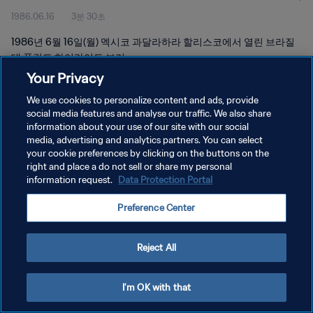
1986.06.16
3분 30초
1986년 6월 16일(월) 멕시코 과달라하라 할리스코에서 열린 브라질
대 폴란드 하이라이트 보기
Your Privacy
We use cookies to personalize content and ads, provide
social media features and analyse our traffic. We also share
information about your use of our site with our social
media, advertising and analytics partners. You can select
개인정보 보호정책
your cookie preferences by clicking on the buttons on the
right and place a do not sell or share my personal
서비스 약관
information request.
Data Protection Portal
쿠키 기본 설정 관리
Preference Center
Copyright © 1994 - 2026 FIFA. All rights reserved.
Reject All
I'm OK with that