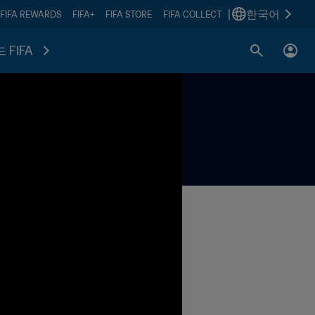
|
한국어
FIFA REWARDS
FIFA+
FIFA STORE
FIFA COLLECT
 FIFA