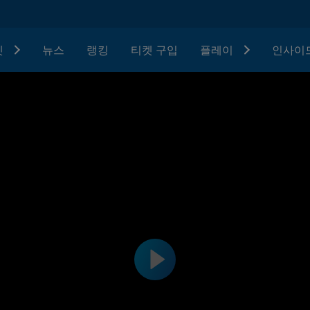
텟
뉴스
랭킹
티켓 구입
플레이
인사이드