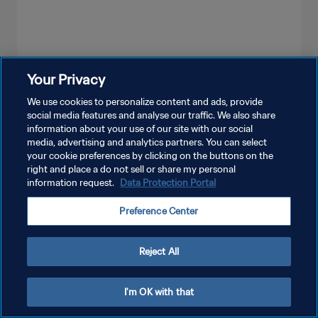
Your Privacy
더보기
We use cookies to personalize content and ads, provide
social media features and analyse our traffic. We also share
information about your use of our site with our social
media, advertising and analytics partners. You can select
your cookie preferences by clicking on the buttons on the
right and place a do not sell or share my personal
information request.
Data Protection Portal
개인정보 보호정책
Preference Center
서비스 약관
쿠키 기본 설정 관리
Reject All
Copyright © 1994 - 2026 FIFA. All rights reserved.
I'm OK with that