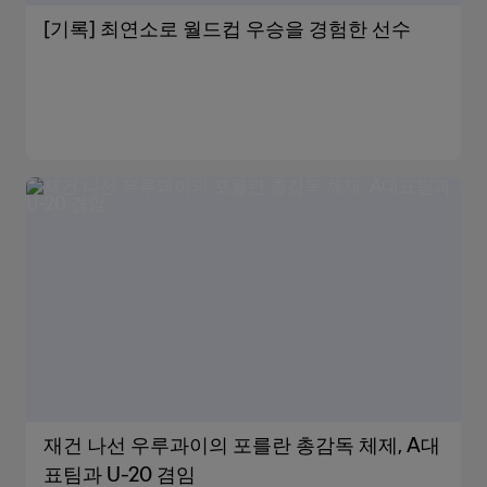
[기록] 최연소로 월드컵 우승을 경험한 선수
재건 나선 우루과이의 포를란 총감독 체제, A대
표팀과 U-20 겸임