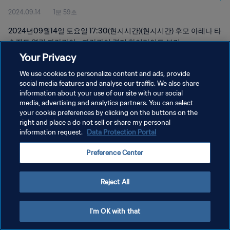
2024.09.14
1분 59초
2024년09월14일 토요일 17:30(현지시간)(현지시간) 후모 아레나 타
슈켄트 열린 파라과이 - 파라과이 경기 하이라이트 보기
Your Privacy
We use cookies to personalize content and ads, provide
social media features and analyse our traffic. We also share
information about your use of our site with our social
media, advertising and analytics partners. You can select
your cookie preferences by clicking on the buttons on the
개인정보 보호정책
right and place a do not sell or share my personal
information request.
Data Protection Portal
서비스 약관
쿠키 기본 설정 관리
Preference Center
Copyright © 1994 - 2026 FIFA. All rights reserved.
Reject All
I'm OK with that