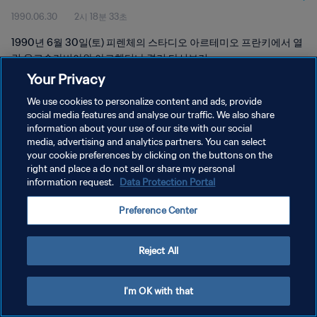
1990.06.30
2시 18분 33초
1990년 6월 30일(토) 피렌체의 스타디오 아르테미오 프란키에서 열
린 유고슬라비아와 아르헨티나 경기 다시보기
Your Privacy
We use cookies to personalize content and ads, provide
social media features and analyse our traffic. We also share
information about your use of our site with our social
media, advertising and analytics partners. You can select
개인정보 보호정책
your cookie preferences by clicking on the buttons on the
right and place a do not sell or share my personal
서비스 약관
information request.
Data Protection Portal
쿠키 기본 설정 관리
Preference Center
Copyright © 1994 - 2026 FIFA. All rights reserved.
Reject All
I'm OK with that