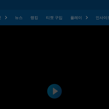
텟
뉴스
랭킹
티켓 구입
플레이
인사이드