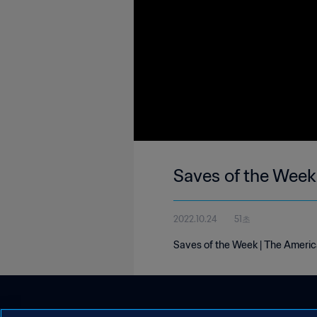
Saves of the Week
2022.10.24
51초
Saves of the Week | The America