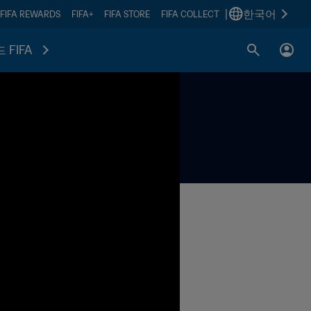
|
한국어
FIFA REWARDS
FIFA+
FIFA STORE
FIFA COLLECT
 FIFA