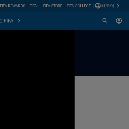
|
한국어
FIFA REWARDS
FIFA+
FIFA STORE
FIFA COLLECT
 FIFA