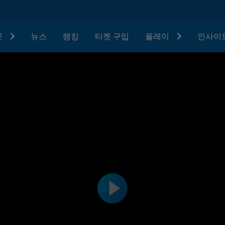
텟
뉴스
랭킹
티켓 구입
플레이
인사이드