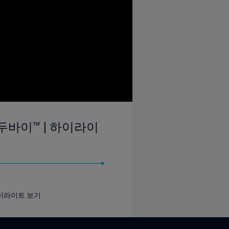
4 두바이™ | 하이라이
하이라이트 보기