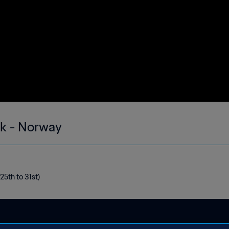
ek - Norway
25th to 31st)