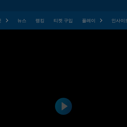
텟
뉴스
랭킹
티켓 구입
플레이
인사이드