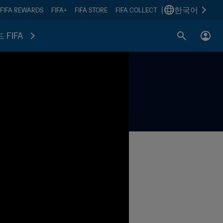
|
한국어
FIFA REWARDS
FIFA+
FIFA STORE
FIFA COLLECT
 FIFA