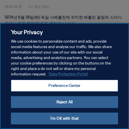
1974.06.18
1시 31분 26초
1974년 6월 18일(화) 독일 서베를린에 위치한 베를린 올림픽 스타디
움에서 열린 칠레 대 동독 경기 다시 보기
Your Privacy
We use cookies to personalize content and ads, provide
social media features and analyse our traffic. We also share
information about your use of our site with our social
media, advertising and analytics partners. You can select
개인정보 보호정책
your cookie preferences by clicking on the buttons on the
right and place a do not sell or share my personal
서비스 약관
information request.
Data Protection Portal
쿠키 기본 설정 관리
Preference Center
Copyright © 1994 - 2026 FIFA. All rights reserved.
Reject All
I'm OK with that