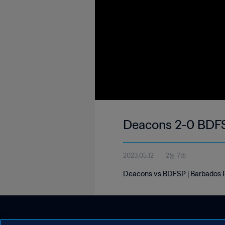
Deacons 2-0 BDFS
2023.05.12
2분 7초
Deacons vs BDFSP | Barbados P