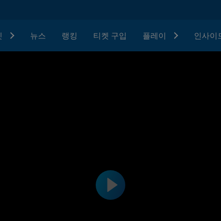
텟
뉴스
랭킹
티켓 구입
플레이
인사이드