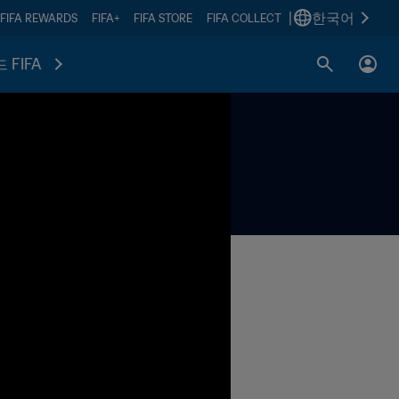
|
한국어
FIFA REWARDS
FIFA+
FIFA STORE
FIFA COLLECT
 FIFA