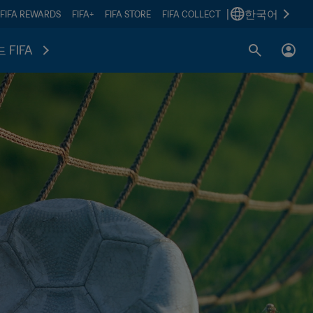
|
한국어
FIFA REWARDS
FIFA+
FIFA STORE
FIFA COLLECT
 FIFA