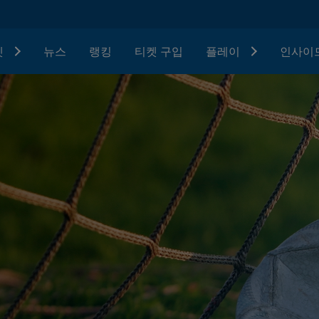
텟
뉴스
랭킹
티켓 구입
플레이
인사이드