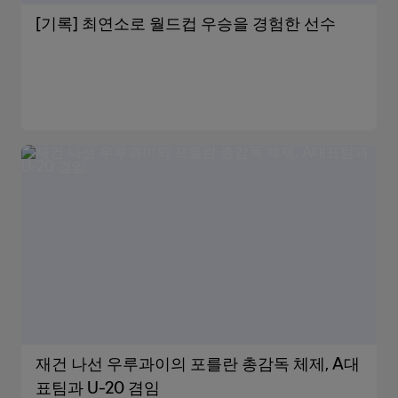
[기록] 최연소로 월드컵 우승을 경험한 선수
재건 나선 우루과이의 포를란 총감독 체제, A대
표팀과 U-20 겸임