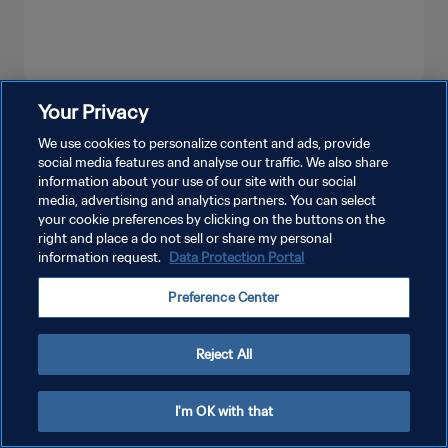
Your Privacy
더보기
We use cookies to personalize content and ads, provide
social media features and analyse our traffic. We also share
information about your use of our site with our social
media, advertising and analytics partners. You can select
your cookie preferences by clicking on the buttons on the
right and place a do not sell or share my personal
information request.
Data Protection Portal
개인정보 보호정책
Preference Center
서비스 약관
쿠키 기본 설정 관리
Reject All
Copyright © 1994 - 2026 FIFA. All rights reserved.
I'm OK with that