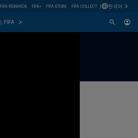
|
한국어
FIFA REWARDS
FIFA+
FIFA STORE
FIFA COLLECT
 FIFA