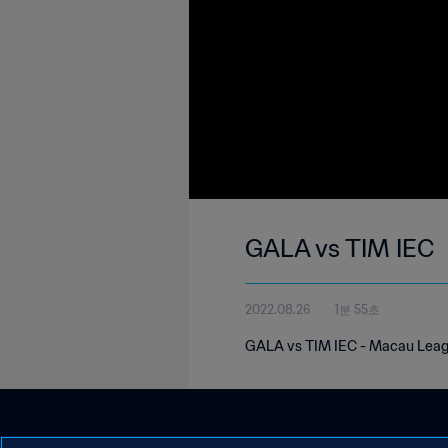
GALA vs TIM IEC
2022.08.26
1분 55초
GALA vs TIM IEC - Macau Leagu