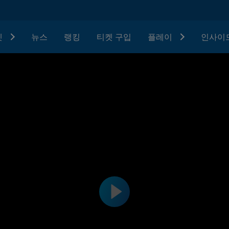
텟
뉴스
랭킹
티켓 구입
플레이
인사이드