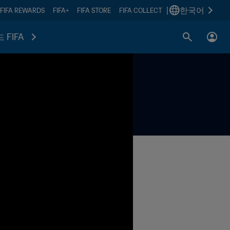
|
한국어
FIFA REWARDS
FIFA+
FIFA STORE
FIFA COLLECT
 FIFA