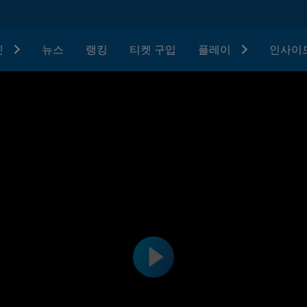
텟
뉴스
랭킹
티켓 구입
플레이
인사이드