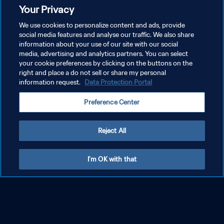
계 축구 선수권 대회
Your Privacy
We use cookies to personalize content and ads, provide
social media features and analyse our traffic. We also share
information about your use of our site with our social
media, advertising and analytics partners. You can select
your cookie preferences by clicking on the buttons on the
right and place a do not sell or share my personal
information request.
Data Protection Portal
Preference Center
Reject All
I'm OK with that
엘링 홀란드 18세 시절 | 2019 FIFA U-20 폴란
드 월드컵