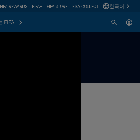
|
한국어
FIFA REWARDS
FIFA+
FIFA STORE
FIFA COLLECT
 FIFA