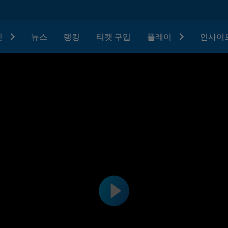
텟
뉴스
랭킹
티켓 구입
플레이
인사이드