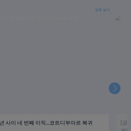
모두 보기
다
음
 3년 사이 네 번째 이직…코트디부아르 복귀
[공
계약