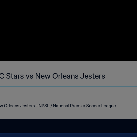
Southern States SC Stars vs New Orleans Jesters
w Orleans Jesters - NPSL / National Premier Soccer League