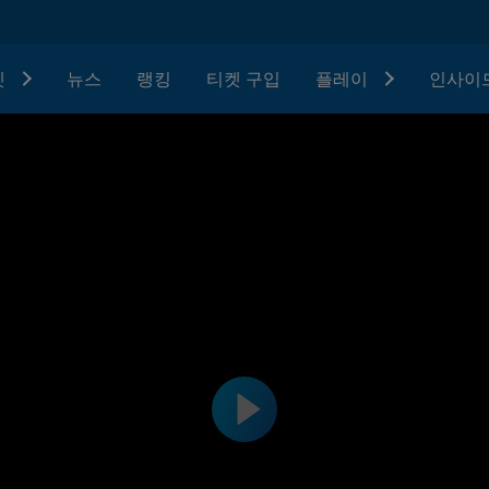
텟
뉴스
랭킹
티켓 구입
플레이
인사이드