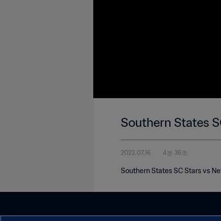
2022.07.16
4분 36초
Southern States SC Stars vs Ne