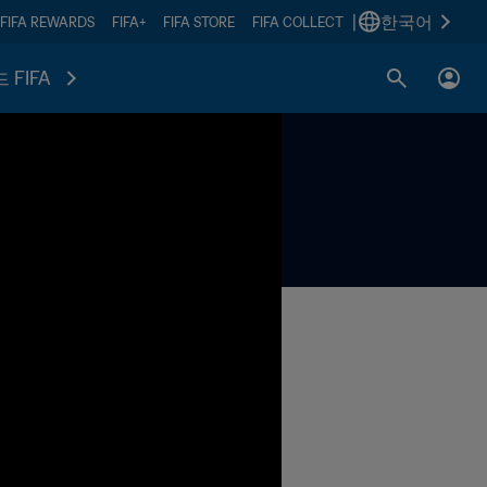
|
한국어
FIFA REWARDS
FIFA+
FIFA STORE
FIFA COLLECT
 FIFA