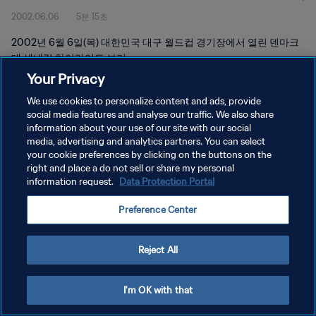
2002.06.06
5분 15초
2002년 6월 6일(목) 대한민국 대구 월드컵 경기장에서 열린 덴마크
대 세네갈 하이라이트 보기
Your Privacy
We use cookies to personalize content and ads, provide
social media features and analyse our traffic. We also share
information about your use of our site with our social
media, advertising and analytics partners. You can select
개인정보 보호정책
your cookie preferences by clicking on the buttons on the
right and place a do not sell or share my personal
서비스 약관
information request.
Data Protection Portal
쿠키 기본 설정 관리
Preference Center
Copyright © 1994 - 2026 FIFA. All rights reserved.
Reject All
I'm OK with that