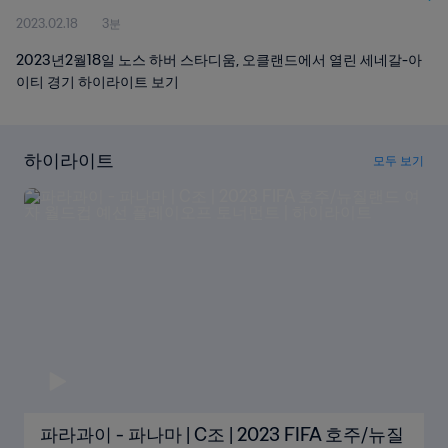
2023.02.18
3분
2023년2월18일 노스 하버 스타디움, 오클랜드에서 열린 세네갈-아
이티 경기 하이라이트 보기
하이라이트
모두 보기
파라과이 - 파나마 | C조 | 2023 FIFA 호주/뉴질