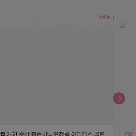
모두 보기
다
음
월드컵 개인 수상 휩쓴 北… 유정향 아디다스 골든
[업데