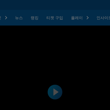
텟
뉴스
랭킹
티켓 구입
플레이
인사이드