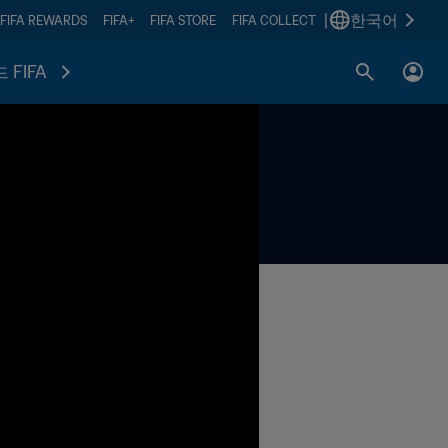
|
한국어
FIFA REWARDS
FIFA+
FIFA STORE
FIFA COLLECT
 FIFA