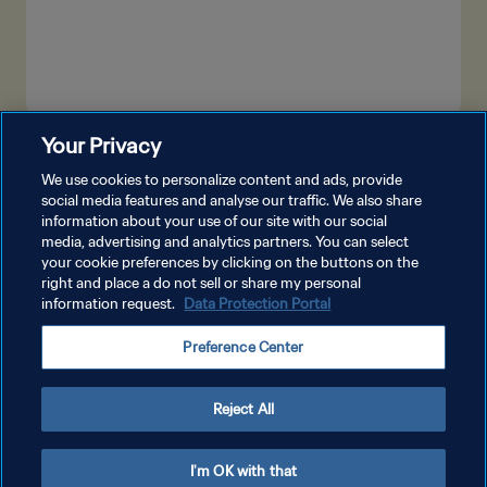
Your Privacy
더보기
We use cookies to personalize content and ads, provide
social media features and analyse our traffic. We also share
information about your use of our site with our social
media, advertising and analytics partners. You can select
your cookie preferences by clicking on the buttons on the
right and place a do not sell or share my personal
information request.
Data Protection Portal
개인정보 보호정책
Preference Center
서비스 약관
쿠키 기본 설정 관리
Reject All
Copyright © 1994 - 2026 FIFA. All rights reserved.
I'm OK with that