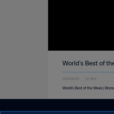
World's Best of t
2023.04.05
1분 58초
World's Best of the Week | Wom