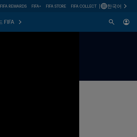
|
한국어
FIFA REWARDS
FIFA+
FIFA STORE
FIFA COLLECT
 FIFA