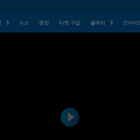
텟
뉴스
랭킹
티켓 구입
플레이
인사이드