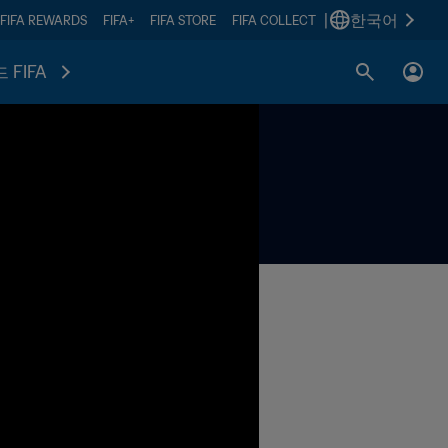
|
한국어
FIFA REWARDS
FIFA+
FIFA STORE
FIFA COLLECT
 FIFA