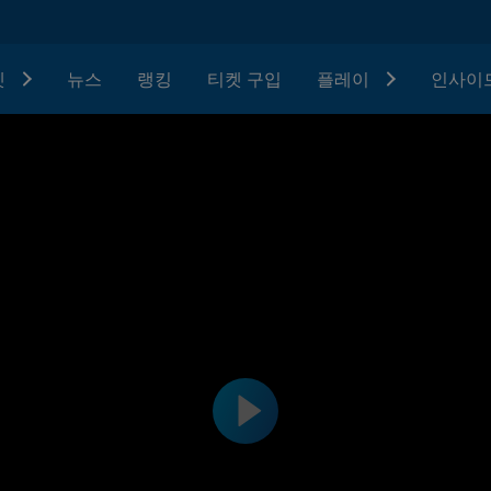
텟
뉴스
랭킹
티켓 구입
플레이
인사이드