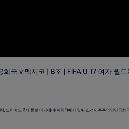
v 멕시코 | B조 | FIFA U-17 여자 월드컵
지 기준), 모하메드 6세 풋볼 아카데미(피치 1)에서 열린 조선민주주의인민공