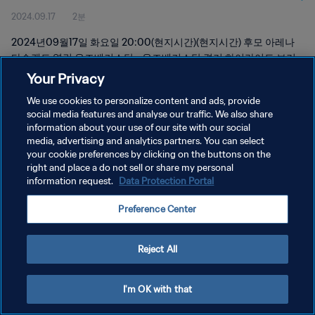
2024.09.17
2분
2024년09월17일 화요일 20:00(현지시간)(현지시간) 후모 아레나
타슈켄트 열린 우즈베키스탄 - 우즈베키스탄 경기 하이라이트 보기
Your Privacy
We use cookies to personalize content and ads, provide
social media features and analyse our traffic. We also share
information about your use of our site with our social
media, advertising and analytics partners. You can select
개인정보 보호정책
your cookie preferences by clicking on the buttons on the
right and place a do not sell or share my personal
서비스 약관
information request.
Data Protection Portal
쿠키 기본 설정 관리
Preference Center
Copyright © 1994 - 2026 FIFA. All rights reserved.
Reject All
I'm OK with that