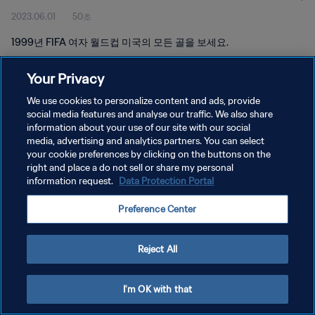
2023.06.01
50초
1999년 FIFA 여자 월드컵 미국의 모든 골을 보세요.
Your Privacy
We use cookies to personalize content and ads, provide
social media features and analyse our traffic. We also share
information about your use of our site with our social
개인정보 보호정책
media, advertising and analytics partners. You can select
your cookie preferences by clicking on the buttons on the
서비스 약관
right and place a do not sell or share my personal
쿠키 기본 설정 관리
information request.
Data Protection Portal
Copyright © 1994 - 2026 FIFA. All rights reserved.
Preference Center
Reject All
I'm OK with that