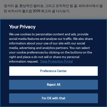
장거리 골, 환상적인 발리슛, 그리고 조직적인 팀 골. 파라과이에서 열
린 비치사커 월드컵 2019 최고의 골 다시보기.
Your Privacy
We use cookies to personalize content and ads, provide
social media features and analyse our traffic. We also share
개인정보 보호정책
information about your use of our site with our social
media, advertising and analytics partners. You can select
서비스 약관
your cookie preferences by clicking on the buttons on the
right and place a do not sell or share my personal
쿠키 기본 설정 관리
information request.
Data Protection Portal
Copyright © 1994 - 2026 FIFA. All rights reserved.
Preference Center
Reject All
I'm OK with that