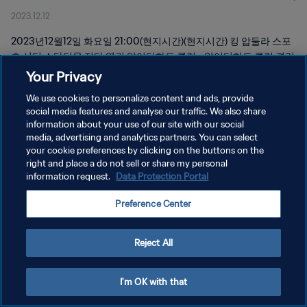
2023.12.12
2023년12월12일 화요일 21:00(현지시간)(현지시간) 킹 압둘라 스포
츠 시티 스타디움 지다 열린 알이티하드 클럽 - 알이티하드 클럽 경기
다시보기
Your Privacy
We use cookies to personalize content and ads, provide
social media features and analyse our traffic. We also share
information about your use of our site with our social
media, advertising and analytics partners. You can select
your cookie preferences by clicking on the buttons on the
개인정보 보호정책
right and place a do not sell or share my personal
information request.
Data Protection Portal
서비스 약관
Preference Center
쿠키 기본 설정 관리
Copyright © 1994 - 2026 FIFA. All rights reserved.
Reject All
I'm OK with that