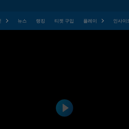
텟
뉴스
랭킹
티켓 구입
플레이
인사이드