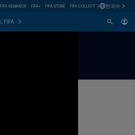
|
한국어
FIFA REWARDS
FIFA+
FIFA STORE
FIFA COLLECT
 FIFA