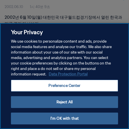
2002.06.10
1시 40분 9초
2002년 6월 10일(월) 대한민국 대구월드컵경기장에서 열린 한국과
미국 경기 다시보기
Your Privacy
We use cookies to personalize content and ads, provide
social media features and analyse our traffic. We also share
information about your use of our site with our social
media, advertising and analytics partners. You can select
개인정보 보호정책
your cookie preferences by clicking on the buttons on the
right and place a do not sell or share my personal
서비스 약관
information request.
Data Protection Portal
쿠키 기본 설정 관리
Preference Center
Copyright © 1994 - 2026 FIFA. All rights reserved.
Reject All
I'm OK with that