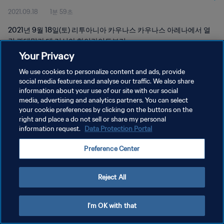
2021.09.18
1분 59초
2021년 9월 18일(토) 리투아니아 카우나스 카우나스 아레나에서 열
린 과테말라 대 러시아 하이라이트보기
Your Privacy
We use cookies to personalize content and ads, provide
social media features and analyse our traffic. We also share
information about your use of our site with our social
media, advertising and analytics partners. You can select
개인정보 보호정책
your cookie preferences by clicking on the buttons on the
right and place a do not sell or share my personal
서비스 약관
information request.
Data Protection Portal
쿠키 기본 설정 관리
Preference Center
Copyright © 1994 - 2026 FIFA. All rights reserved.
Reject All
I'm OK with that